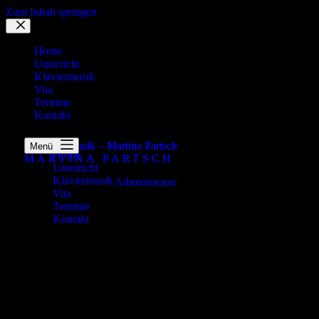
Zum Inhalt springen
Home
Unterricht
Klaviermusik
Vita
Termine
Kontakt
Diplom-Musiklehrerin
Menü
Home
MARTINA PARTSCH
MARTINA PARTSCH
Unterricht
Klaviermusik
Administrator
Vita
7. Oktober 2023
Termine
1996 Abschluss als „Staatlich geprüfte Musiklehrerin“ und als
Kontakt
„Diplommusiklehrerin“ an der Musikhochschule München mit
der Note 1,06 ( Jahrgangsbeste im Hauptfach Klavier).
© 2026 / MARTINA PARTSCH
Am Lohfeld 5
83125 Eggstätt