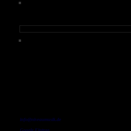
Abiturabschluss und Studium
Nach dem Abitur 1991 Musikstudium am Richard-Strauss-
1996
Oktober 31
Diplom-Musiklehrerin
1996 Abschluss als „Staatlich geprüfte Musiklehrerin“ und
Am Lohfeld 5, 83125 Eggstätt, Deutschland
+49 (0) 170 8764438
info@niveaumusik.de
Google Eintrag