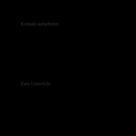
Kontakt aufnehmen
Jeder Schüler ist
einzigartig
, und deshalb lege ich großen W
und Ihre musikalischen Ziele zu erreichen. Ob Sie gerade e
Zum Unterricht
Die Klaviermusik ist meine
große Leidenschaft
und ein ze
habe unermüdli