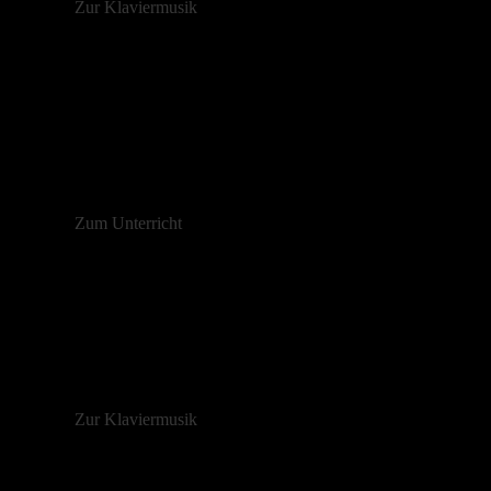
Zur Klaviermusik
Jeder Schüler ist
einzigartig
, und deshalb lege ich großen W
und Ihre musikalischen Ziele zu erreichen. Ob Sie gerade e
Zum Unterricht
Die Klaviermusik ist meine
große Leidenschaft
und ein ze
habe unermüdli
Zur Klaviermusik