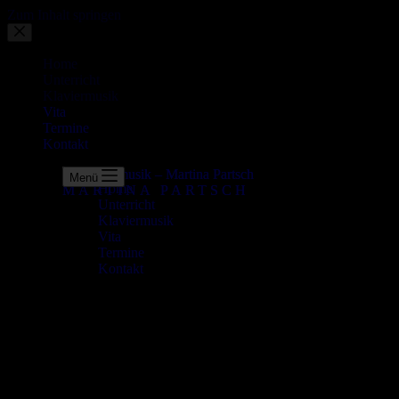
Zum Inhalt springen
Home
KLAVI
Unterricht
Klaviermusik
Vita
Termine
Kontakt
KLAVIERMUSIK UND UNTERRICHT AUS LEIDEN
Menü
Home
MARTINA PARTSCH
MARTINA PARTSCH
Unterricht
E
Klaviermusik
Vita
Von
indi
Termine
Kontakt
E
Von
ind