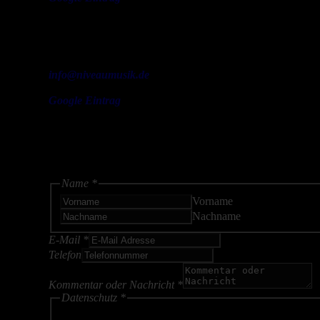
Am Lohfeld 5, 83125 Eggstätt, Deutschland
+49 (0) 170 8764438
info@niveaumusik.de
Google Eintrag
Bitte aktiviere JavaScript in deinem Browser, um dieses Form
Name
*
Vorname
Nachname
E-Mail
*
Telefon
Kommentar oder Nachricht
*
Datenschutz
*