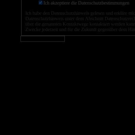
Ich akzeptiere die Datenschutzbestimmungen
Ich habe den Datenschutzhinweis gelesen und erkläre mi
Datenschutzhinweis unter dem Abschnitt Datenschutzrech
über die genannten Kontaktwege kontaktiert werden kann.
Zwecke jederzeit und für die Zukunft gegenüber dem Hä
Nachricht senden
© 2026 / MARTINA PARTSCH
Am Lohfeld 5
83125 Eggstätt
Deutschland